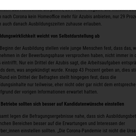
aptops oder Smartphones ausgestattet. 31 Prozent der Auszubildend
nden das Homeoffice als positiv, 28 Prozent negativ. Die meisten Bet
n nach Corona kein Homeoffice mehr für Azubis anbieten, nur 29 Proz
n auch danach Ausbildungszeiten zuhause erlauben.
ldungswirklichkeit weicht von Selbstdarstellung ab
Beginn der Ausbildung stellen viele junge Menschen fest, dass das, 
nehmen in der Bewerbungsphase versprochen haben, nicht immer in 
 eintrifft. Nur ein Drittel der Azubis sagt, die Arbeitsaufgaben entspr
nds dem, was angekündigt wurde. Knapp 43 Prozent geben an, dies s
Rund ein Drittel der Befragten stellt hingegen fest, dass die
ldungsinhalte nur teilweise, eher nicht oder gar nicht dem entspreche
ufgrund der vorigen Informationen erwartet hatten.
: Betriebe sollten sich besser auf Kandidatenwünsche einstellen
samt legen die Befragungsergebnisse nahe, dass sich Ausbildungsbet
nchen Bereichen besser auf die Erwartungen und Interessen der
ber_innen einstellen sollten. „Die Corona-Pandemie ist nicht die Ursa