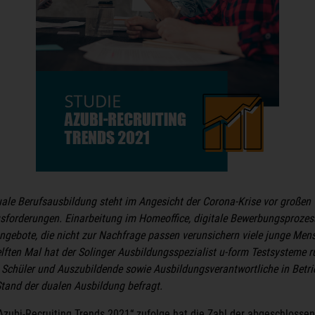
uale Berufsausbildung steht im Angesicht der Corona-Krise vor großen
sforderungen. Einarbeitung im Homeoffice, digitale Bewerbungsprozes
ngebote, die nicht zur Nachfrage passen verunsichern viele junge Men
lften Mal hat der Solinger Ausbildungsspezialist u-form Testsysteme r
 Schüler und Auszubildende sowie Ausbildungsverantwortliche in Betri
tand der dualen Ausbildung befragt.
Azubi-Recruiting Trends 2021“ zufolge hat die Zahl der abgeschlosse