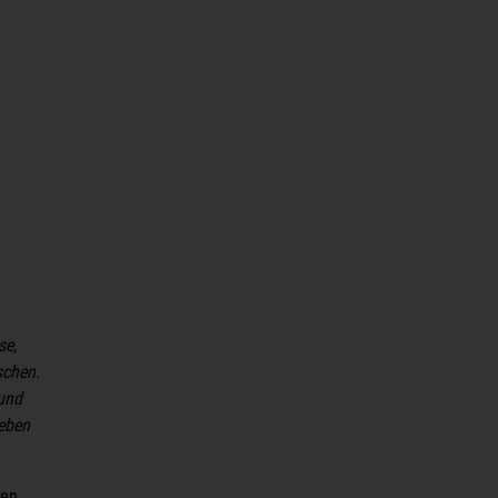
se,
schen.
und
eben
nen