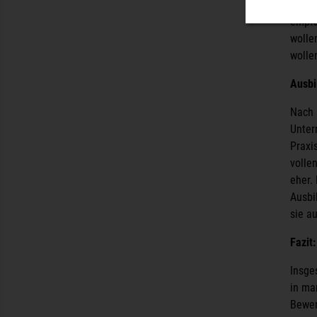
wie L
empfa
wolle
wolle
Ausbi
Nach 
Unter
Praxis
volle
eher. 
Ausbi
sie a
Fazit
Insge
in ma
Bewer