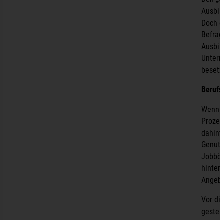
Ausbi
Doch 
Befra
Ausbi
Unter
beset
Beruf
Wenn 
Proze
dahin
Genut
Jobbö
hinte
Angeb
Vor d
gestel