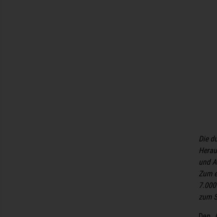
Die d
Herau
und A
Zum e
7.000
zum S
Den „