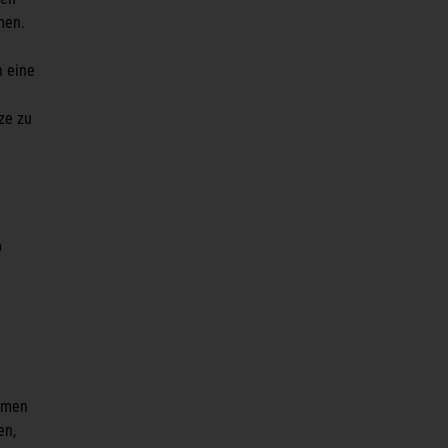
men.
n eine
ze zu
p
ehmen
en,