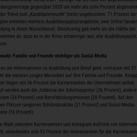
ldungsverträge gegenüber 2020 um mehr als zehn Prozent abgenom
der Trend zum „Kandidatenmarkt“ bleibt ungebrochen: 71 Prozent der
gten erhielten mehrere Ausbildungsplatzangebote; zwei Drittel fande
ldung in ihrem Wunschberuf. Gleichzeitig gab mehr als die Hälfte der
nehmen an, dass es in der Krise schwieriger war, alle Ausbildungsplät
zen.
swahl: Familie und Freunde wichtiger als Social Media
es um Informationen zu Ausbildung und Beruf geht, vertrauen mit 57
nt die meisten jungen Menschen auf ihre Familie und Freunde. Knap
ter liegen mit 56 Prozent die Karriereseiten der Unternehmen selbst.
zt werden auch die Jobbörse der Arbeitsagentur (36 Prozent), andere
rsen (34 Prozent) und Berufsbildungsmessen (28 Prozent). Auf den
ren Plätzen rangieren Schülerpraktika (21 Prozent) und Social-Media-
ote (16 Prozent).
ie Wahl zwischen Karriereseiten und Instagram-Auftritte von Untern
lt, entscheiden sich 93 Prozent der Interessenten für die Karriereseit