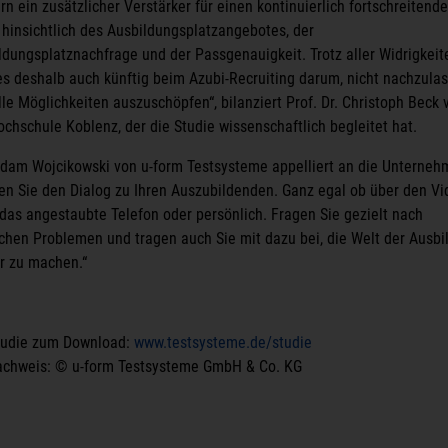
n ein zusätzlicher Verstärker für einen kontinuierlich fortschreitend
t hinsichtlich des Ausbildungsplatzangebotes, der
ldungsplatznachfrage und der Passgenauigkeit. Trotz aller Widrigkeit
es deshalb auch künftig beim Azubi-Recruiting darum, nicht nachzula
lle Möglichkeiten auszuschöpfen“, bilanziert Prof. Dr. Christoph Beck 
ochschule Koblenz, der die Studie wissenschaftlich begleitet hat.
dam Wojcikowski von u-form Testsysteme appelliert an die Unterneh
en Sie den Dialog zu Ihren Auszubildenden. Ganz egal ob über den Vi
 das angestaubte Telefon oder persönlich. Fragen Sie gezielt nach
chen Problemen und tragen auch Sie mit dazu bei, die Welt der Ausbi
r zu machen.“
tudie zum Download:
www.testsysteme.de/studie
achweis: © u-form Testsysteme GmbH & Co. KG