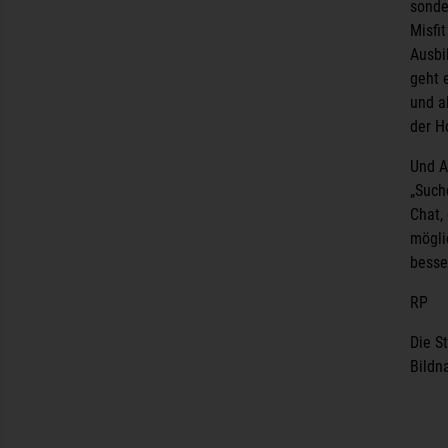
sonder
Misfi
Ausbi
geht 
und a
der H
Und A
„Such
Chat,
mögli
besse
RP
Die S
Bildn