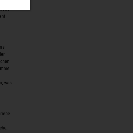
en
riebe
ent
was
der
ächen
timme
n, was
riebe
che,