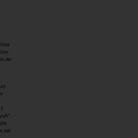
tices
tion
on der
urz
en
15
raft“
ache
n mit