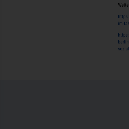
Weite
https
im-fas
https
berli
sozia