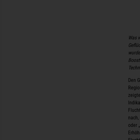
Was w
Geflüc
wurde
Boost
Techn
Den G
Regio
zeigt
Indik
Fluch
nach,
oder 
Erhöh