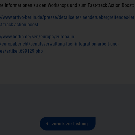
re Informationen zu den Workshops und zum Fast-track Action Boost:
://www.arrivo-berlin.de/presse/detailseite/laenderuebergreifendes-ler
t-track-action-boost
://www.berlin.de/sen/europa/europa-in-
n/europabericht/senatsverwaltung-fuer-integration-arbeit-und-
les/artikel.699129.php
zurück zur Listung