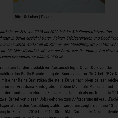
Bild: © Lukas | Pexels
urde in der Zeit von 2015 bis 2020 bei der Arbeitsmarktintegration
hteter in Berlin erreicht? Daten, Fakten, Erfolgsfaktoren und Good Prac
n beim zweiten Workshop im Rahmen des Modellprojekts Fast-track Ac
 am 23. März diskutiert. Mit von der Partie war Dr. Johnny Van Hove v
ischen Koordinierung ARRIVO BERLIN.
rundstein für den produktiven Austausch legte Oliver Kurz von der
naldirektion Berlin-Brandenburg der Bundesagentur für Arbeit (BA). K
e mit einer Reihe Statistiken die steile Kurve nach oben bei zahlreich
atoren der Arbeitsmarktintegration. Sieben Mal mehr Menschen mit
thintergrund gehen einen sozialversicherten Job als noch im Jahr 20
 zwei Drittel von diesen Jobs gehören zum Anforderungsniveau „Fachk
„Experte“. Bei den Ausbildungszahlen wiederum zeigte sich eine 13-f
ung im Zeitraum 2015 bis 2019. Die größte Gruppe der Auszubildende