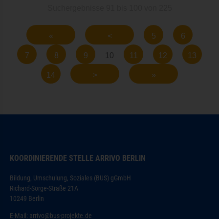
Suchergebnisse 91 bis 100 von 225
«
<
5
6
7
8
9
10
11
12
13
14
>
»
KOORDINIERENDE STELLE ARRIVO BERLIN
Bildung, Umschulung, Soziales (BUS) gGmbH
Richard-Sorge-Straße 21A
10249 Berlin
E-Mail:
arrivo@bus-projekte.de