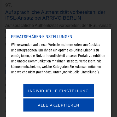
97.
Auf sprachliche Authentizität vorbereiten: der
IFSL-Ansatz bei ARRIVO BERLIN
Auf sprachliche Authentizität vorbereiten: der IFSL-Ansatz
bei ARRIVO BERLINVor rund einem Jahr trafen sich
PRIVATSPHÄREN-EINSTELLUNGEN
verschiedene ARRIVO BERLIN Teilprojekte, um sich
über die Möglichkeiten des Integrierten…
Wir verwenden auf dieser Website mehrere Arten von Cookies
und Integrationen, um Ihnen ein optimales Online-Erlebnis zu
ermöglichen, die Nutzerfreundlichkeit unseres Portals zu erhöhen
98.
und unsere Kommunikation mit Ihnen stetig zu verbessern. Sie
Mehr als „der, die, das“: Spracherwerb als
können entscheiden, welche Kategorien Sie zulassen möchten
persönliche und soziale Daueraufgabe
und welche nicht (mehr dazu unter „Individuelle Einstellung“).
Mehr als „der, die, das“: Spracherwerb als persönliche
und soziale DaueraufgabeWer eine neue Sprache lernen
INDIVIDUELLE EINSTELLUNG
muss, braucht starke Nerven, ein offenes soziales Umfeld
und die Fähigkeit, persönliche…
ALLE AKZEPTIEREN
99.