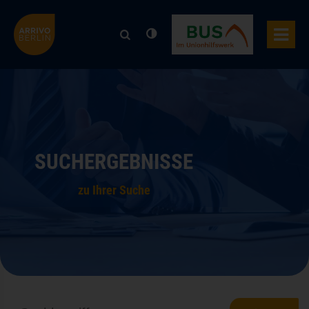
ARRIVO BERLIN
BUS Bildung Umschulung Sozia
ü schließen
M
SUCHERGEBNISSE
zu Ihrer Suche